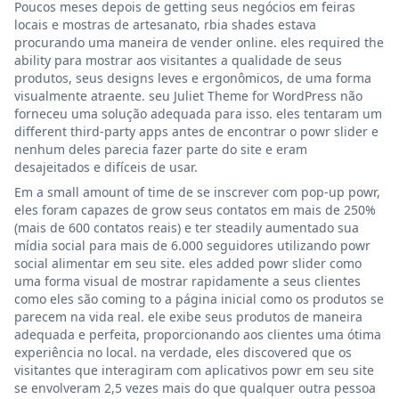
Poucos meses depois de getting seus negócios em feiras
locais e mostras de artesanato, rbia shades estava
procurando uma maneira de vender online. eles required the
ability para mostrar aos visitantes a qualidade de seus
produtos, seus designs leves e ergonômicos, de uma forma
visualmente atraente. seu Juliet Theme for WordPress não
forneceu uma solução adequada para isso. eles tentaram um
different third-party apps antes de encontrar o powr slider e
nenhum deles parecia fazer parte do site e eram
desajeitados e difíceis de usar.
Em a small amount of time de se inscrever com pop-up powr,
eles foram capazes de grow seus contatos em mais de 250%
(mais de 600 contatos reais) e ter steadily aumentado sua
mídia social para mais de 6.000 seguidores utilizando powr
social alimentar em seu site. eles added powr slider como
uma forma visual de mostrar rapidamente a seus clientes
como eles são coming to a página inicial como os produtos se
parecem na vida real. ele exibe seus produtos de maneira
adequada e perfeita, proporcionando aos clientes uma ótima
experiência no local. na verdade, eles discovered que os
visitantes que interagiram com aplicativos powr em seu site
se envolveram 2,5 vezes mais do que qualquer outra pessoa