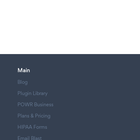
Main
Blog
Plugin Library
POWR Business
Plans & Pricing
HIPAA Forms
Email Blast