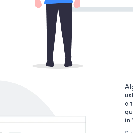
Al
us
o 
qu
in 
Otr