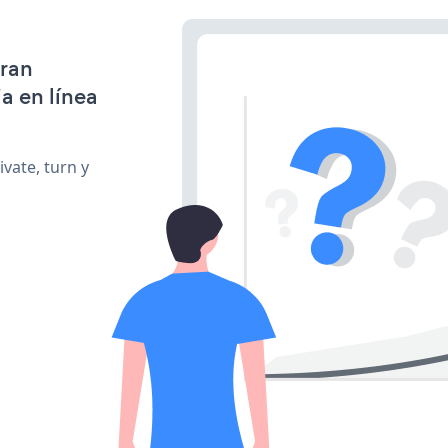
gran
a en línea
vate, turn y