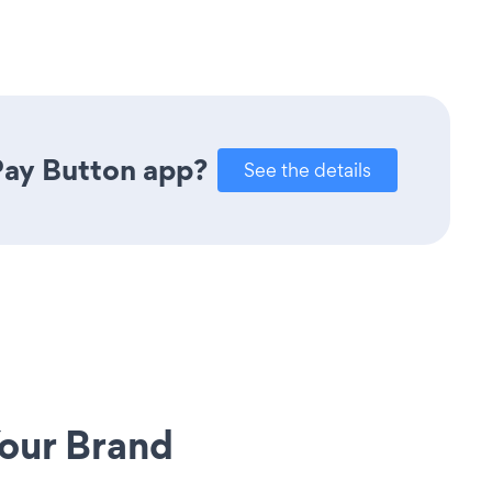
Pay Button app?
See the details
our Brand