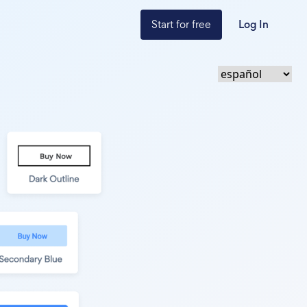
Start for free
Log In