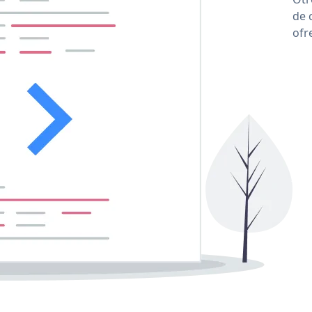
de 
ofr