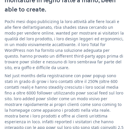
montature in legno fatte a mano, been
able to create.
Pochi mesi dopo publicizing la loro attività alle fiere locali e
alle fiere dell'artigianato, rbia shades stava cercando un
modo per vendere online. wanted per mostrare ai visitatori la
qualità del loro prodotto, i loro design leggeri ed ergonomici,
in un modo visivamente accattivante. il loro Total for
WordPress non ha fornito una soluzione adeguata per
questo. hanno provato un different third-party apps prima di
trovare powr slider e nessuno di loro sembrava far parte del
sito, era goffo e difficile da usare.
Nel just months della registrazione con powr popup sono
stati in grado di grow i loro contatti oltre il 250% (oltre 600
contatti reali) e hanno steadily cresciuto i loro social media
fino a oltre 6000 follower utilizzando powr social feed sul loro
sito. loro added powr slider come un modo visivo per
mostrare rapidamente ai propri clienti come sono coming to
la homepage come appaiono i prodotti nella vita reale.
mostra bene i loro prodotti e offre ai clienti un'ottima
esperienza in loco. infatti reported i visitatori che hanno
interagito con le app powr sul loro sito sono stati coinvolti 2,5