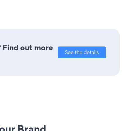
? Find out more
See the details
our Brand