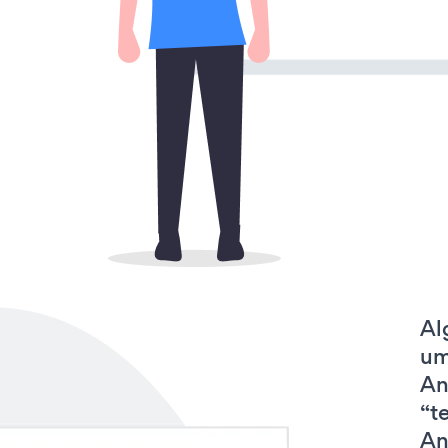
Al
um
An
“t
An