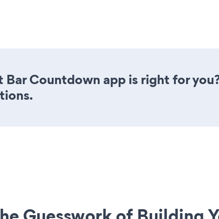
 Bar Countdown app is right for you
tions.
he Guesswork of Building Y