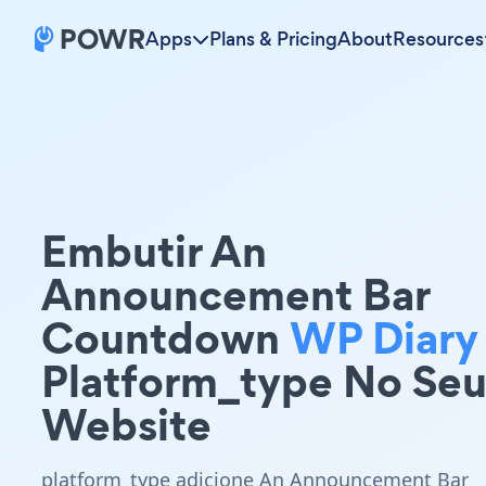
Apps
Plans & Pricing
About
Resources
Embutir An
Announcement Bar
Countdown
WP Diary
Platform_type No Se
Website
platform_type adicione An Announcement Bar