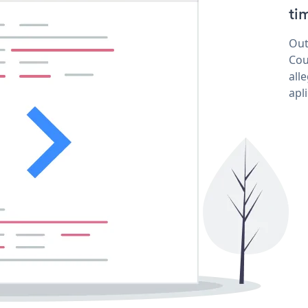
tim
Out
Cou
all
apl