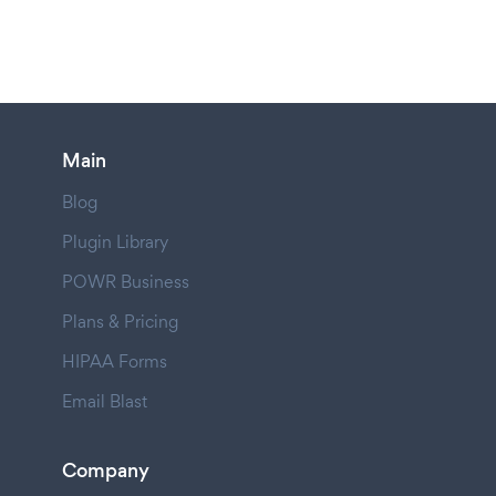
Main
Blog
Plugin Library
POWR Business
Plans & Pricing
HIPAA Forms
Email Blast
Company