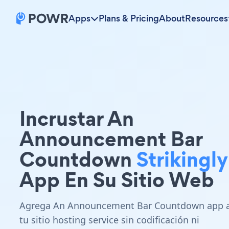
Apps
Plans & Pricing
About
Resources
Incrustar An
Announcement Bar
Countdown
Strikingly
App En Su Sitio Web
Agrega An Announcement Bar Countdown app 
tu sitio hosting service sin codificación ni