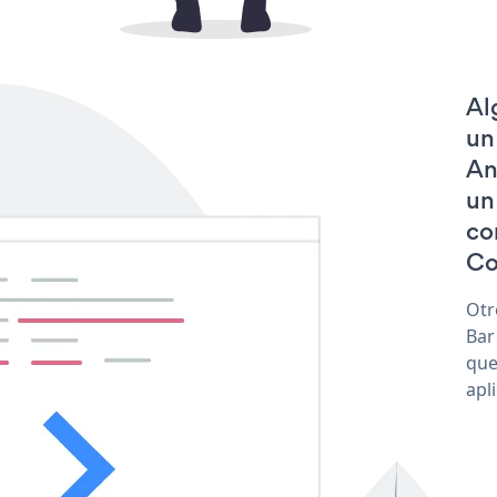
Al
un
An
un
co
Co
Otr
Bar
que
apl