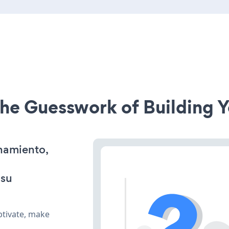
he Guesswork of Building Y
onamiento,
 su
ptivate, make