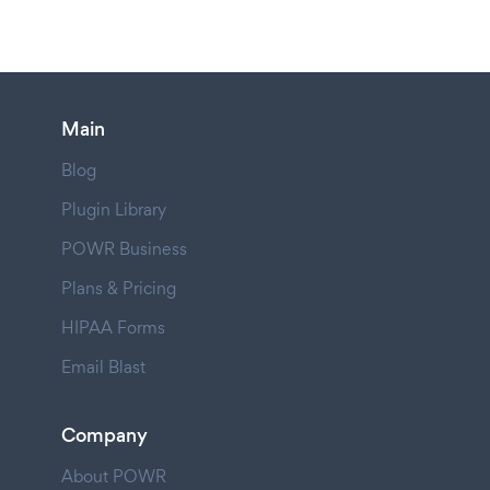
Main
Blog
Plugin Library
POWR Business
Plans & Pricing
HIPAA Forms
Email Blast
Company
About POWR