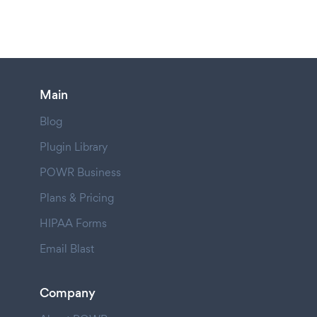
Main
Blog
Plugin Library
POWR Business
Plans & Pricing
HIPAA Forms
Email Blast
Company