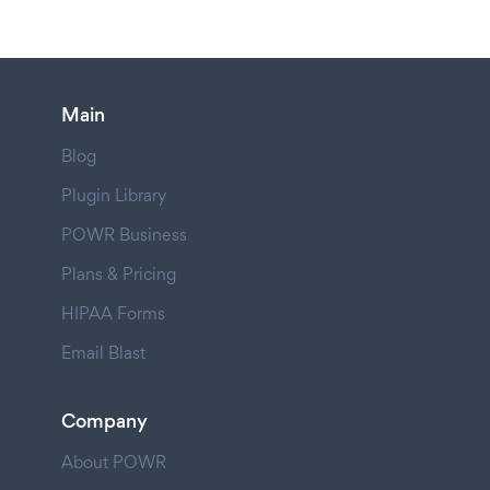
Main
Blog
Plugin Library
POWR Business
Plans & Pricing
HIPAA Forms
Email Blast
Company
About POWR