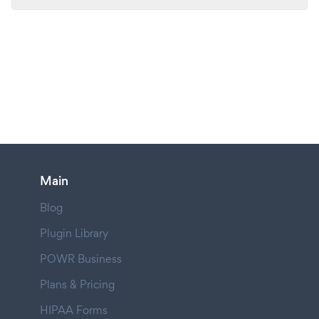
Main
Blog
Plugin Library
POWR Business
Plans & Pricing
HIPAA Forms