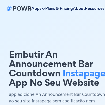
Apps
Plans & Pricing
About
Resources
Embutir An
Announcement Bar
Countdown
Instapag
App No Seu Website
app adicione An Announcement Bar Countdown
ao seu site Instapage sem codificação nem