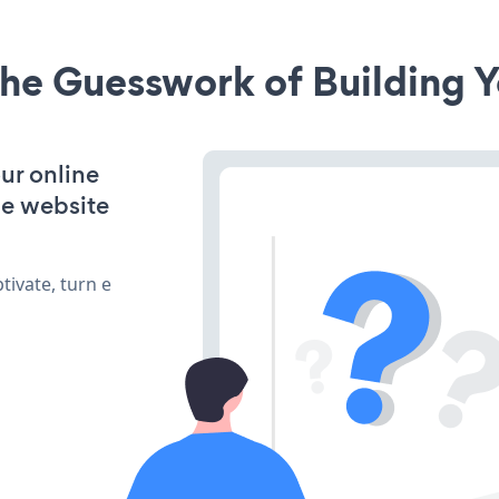
he Guesswork of Building Y
ur online
ge website
ivate, turn e