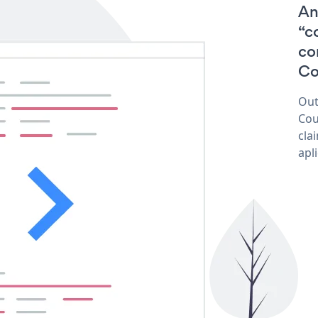
An
“c
co
Co
Out
Cou
cla
apl