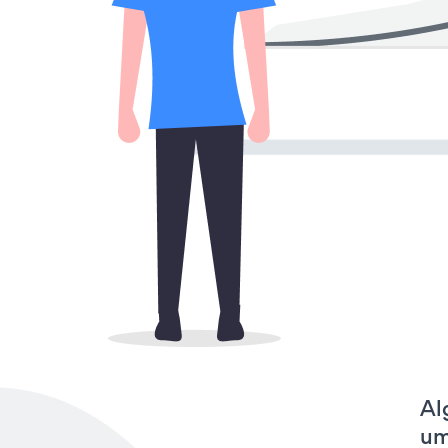
Al
um