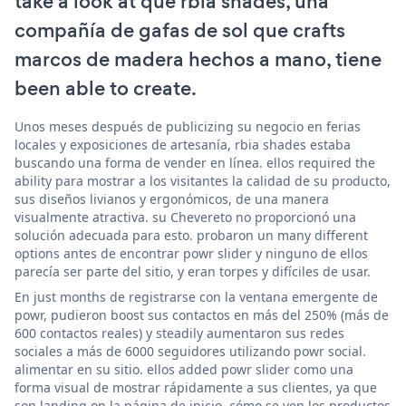
take a look at qué rbia shades, una
compañía de gafas de sol que crafts
marcos de madera hechos a mano, tiene
been able to create.
Unos meses después de publicizing su negocio en ferias
locales y exposiciones de artesanía, rbia shades estaba
buscando una forma de vender en línea. ellos required the
ability para mostrar a los visitantes la calidad de su producto,
sus diseños livianos y ergonómicos, de una manera
visualmente atractiva. su Chevereto no proporcionó una
solución adecuada para esto. probaron un many different
options antes de encontrar powr slider y ninguno de ellos
parecía ser parte del sitio, y eran torpes y difíciles de usar.
En just months de registrarse con la ventana emergente de
powr, pudieron boost sus contactos en más del 250% (más de
600 contactos reales) y steadily aumentaron sus redes
sociales a más de 6000 seguidores utilizando powr social.
alimentar en su sitio. ellos added powr slider como una
forma visual de mostrar rápidamente a sus clientes, ya que
son landing on la página de inicio, cómo se ven los productos