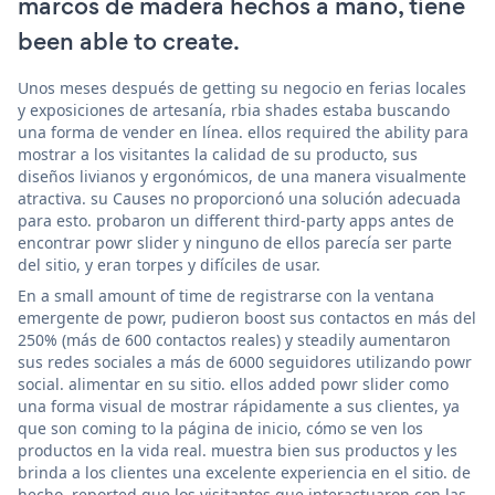
marcos de madera hechos a mano, tiene
been able to create.
Unos meses después de getting su negocio en ferias locales
y exposiciones de artesanía, rbia shades estaba buscando
una forma de vender en línea. ellos required the ability para
mostrar a los visitantes la calidad de su producto, sus
diseños livianos y ergonómicos, de una manera visualmente
atractiva. su Causes no proporcionó una solución adecuada
para esto. probaron un different third-party apps antes de
encontrar powr slider y ninguno de ellos parecía ser parte
del sitio, y eran torpes y difíciles de usar.
En a small amount of time de registrarse con la ventana
emergente de powr, pudieron boost sus contactos en más del
250% (más de 600 contactos reales) y steadily aumentaron
sus redes sociales a más de 6000 seguidores utilizando powr
social. alimentar en su sitio. ellos added powr slider como
una forma visual de mostrar rápidamente a sus clientes, ya
que son coming to la página de inicio, cómo se ven los
productos en la vida real. muestra bien sus productos y les
brinda a los clientes una excelente experiencia en el sitio. de
hecho, reported que los visitantes que interactuaron con las