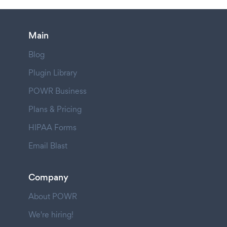
Main
Blog
Plugin Library
POWR Business
Plans & Pricing
HIPAA Forms
Email Blast
Company
About POWR
We're hiring!