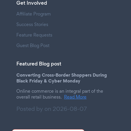
Get Involved
Affiliate Program
Success Stories
Feature Requests
Guest Blog Post
Featured Blog post
Converting Cross-Border Shoppers During
Black Friday & Cyber Monday
Online commerce is an integral part of the
overall retail business.
Read More
Posted by on
2026-08-07