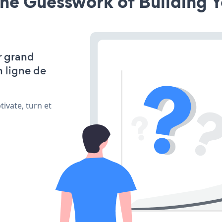
he Guesswork of Building Y
r grand
n ligne de
ivate, turn et