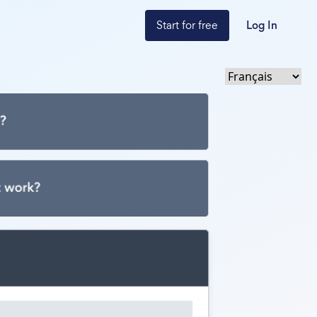
Start for free
Log In