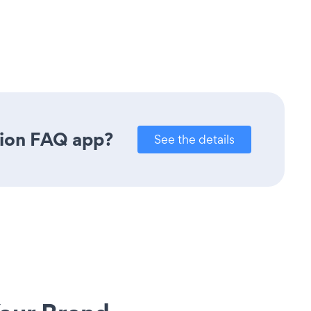
dion FAQ app?
See the details