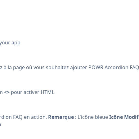
 your app
 à la page où vous souhaitez ajouter POWR Accordion FAQ
on
<>
pour activer HTML.
rdion FAQ en action.
Remarque
: L'icône bleue
Icône Modif
n.