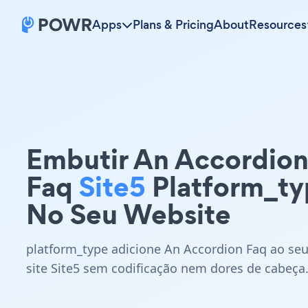
Apps
Plans & Pricing
About
Resources
Embutir An Accordio
Faq
Site5
Platform_ty
No Seu Website
platform_type adicione An Accordion Faq ao se
site Site5 sem codificação nem dores de cabeça