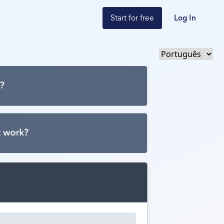
Start for free
Log In