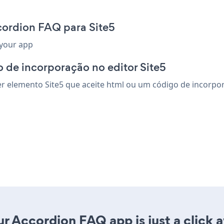
cordion FAQ para Site5
 your app
 de incorporação no editor Site5
 elemento Site5 que aceite html ou um código de incorporaç
r Accordion FAQ app is just a click 