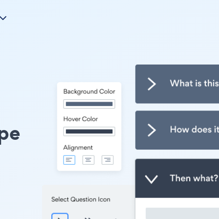
n
pe
u
.