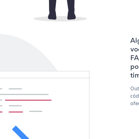
Al
vo
FA
po
tim
Out
cód
ofe