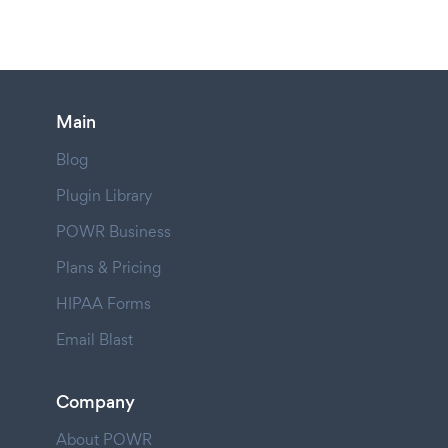
Main
Blog
Plugin Library
POWR Business
Plans & Pricing
HIPAA Forms
Email Blast
Company
About POWR