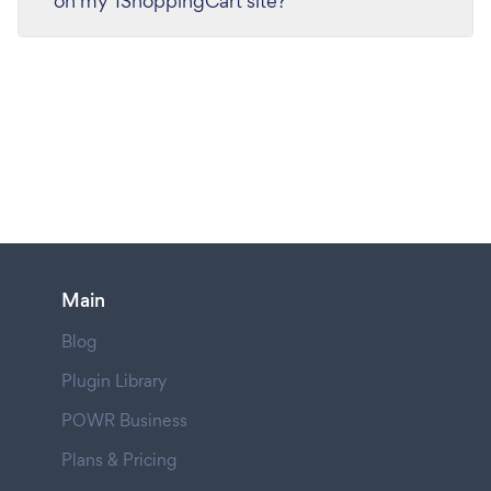
on my 1ShoppingCart site?
Main
Blog
Plugin Library
POWR Business
Plans & Pricing