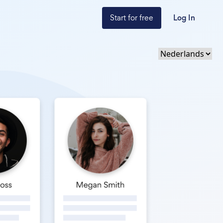
Start for free
Log In