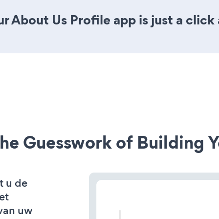
 About Us Profile app is just a click
he Guesswork of Building Y
t u de
et
van uw