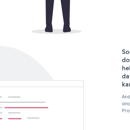
So
do
he
dat
ka
And
vin
Pro