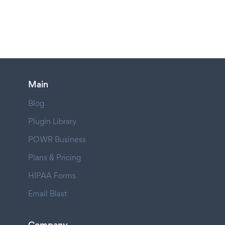
Main
Blog
Plugin Library
POWR Business
Plans & Pricing
HIPAA Forms
Email Blast
Company