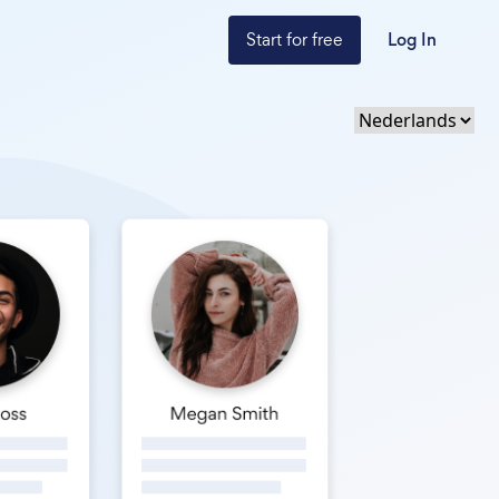
Start for free
Log In