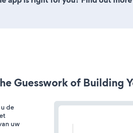
he Guesswork of Building Y
 u de
et
van uw