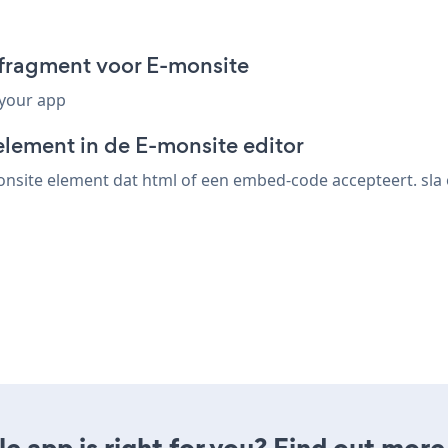
-fragment voor E-monsite
 your app
element in de E-monsite editor
nsite element dat html of een embed-code accepteert. sla o
le app is right for you? Find out more