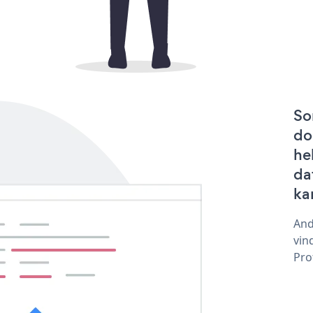
So
do
he
dat
ka
And
vin
Pro