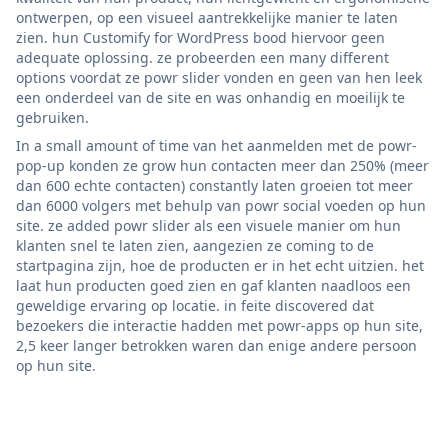
ontwerpen, op een visueel aantrekkelijke manier te laten
zien. hun Customify for WordPress bood hiervoor geen
adequate oplossing. ze probeerden een many different
options voordat ze powr slider vonden en geen van hen leek
een onderdeel van de site en was onhandig en moeilijk te
gebruiken.
In a small amount of time van het aanmelden met de powr-
pop-up konden ze grow hun contacten meer dan 250% (meer
dan 600 echte contacten) constantly laten groeien tot meer
dan 6000 volgers met behulp van powr social voeden op hun
site. ze added powr slider als een visuele manier om hun
klanten snel te laten zien, aangezien ze coming to de
startpagina zijn, hoe de producten er in het echt uitzien. het
laat hun producten goed zien en gaf klanten naadloos een
geweldige ervaring op locatie. in feite discovered dat
bezoekers die interactie hadden met powr-apps op hun site,
2,5 keer langer betrokken waren dan enige andere persoon
op hun site.