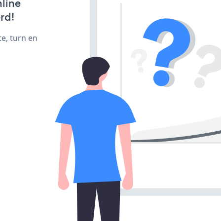
line
rd!
e, turn en