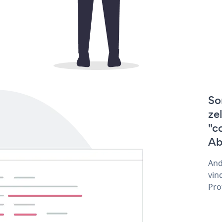
So
ze
"c
Ab
And
vin
Pro