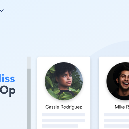
iss
 Op