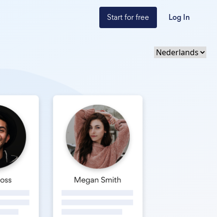
Start for free
Log In