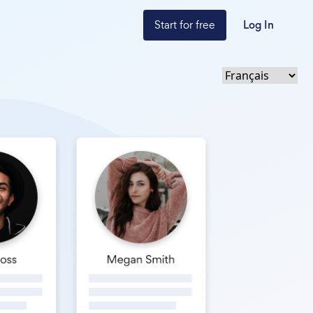
Start for free
Log In