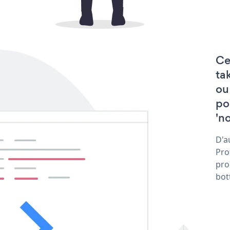
Ce
ta
ou
po
'no
D'a
Pro
pro
bot