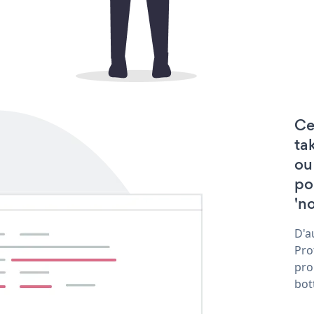
Ce
ta
ou
po
'no
D'a
Pro
pro
bot