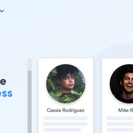
re
ess