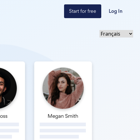
Start for free
Log In