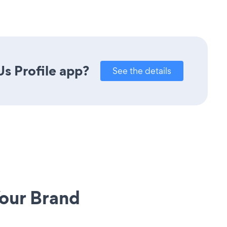
s Profile app?
See the details
our Brand