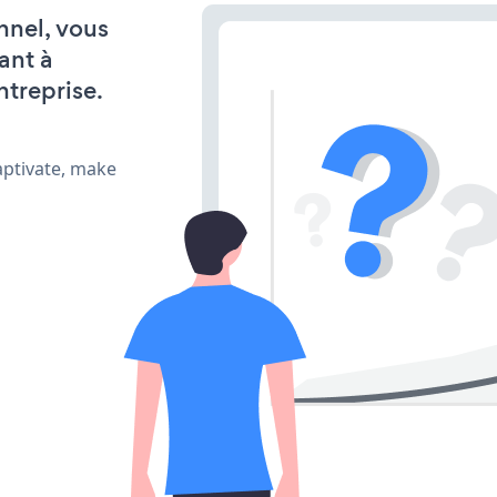
nnel, vous
ant à
ntreprise.
aptivate, make