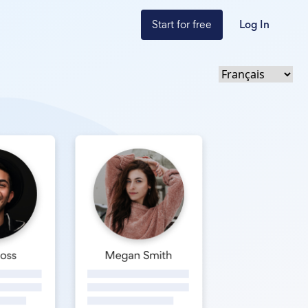
Start for free
Log In