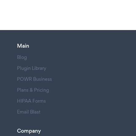
Main
Blog
Plugin Library
POWR Business
Plans & Pricing
HIPAA Forms
Email Blast
Company