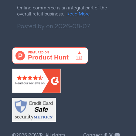
Online commerce is an integral part of the
overall retail business.
Read More
Posted by on
2026-08-07
©2026 POWR. All rights
Connect: