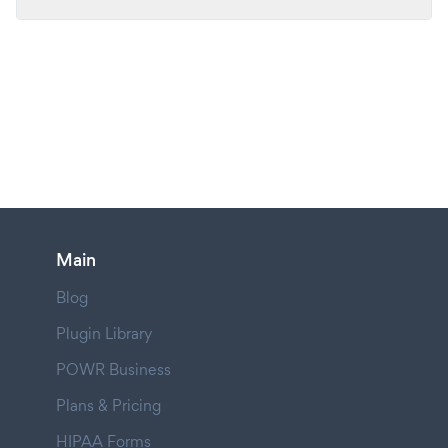
Main
Blog
Plugin Library
POWR Business
Plans & Pricing
HIPAA Forms