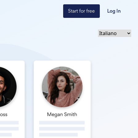
Start for free
Log In