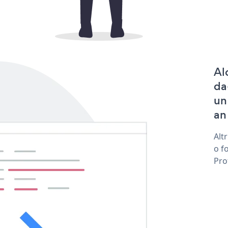
Al
da
un
an
Alt
o f
Pro