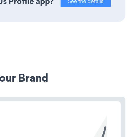
s Profile app?
See the details
our Brand