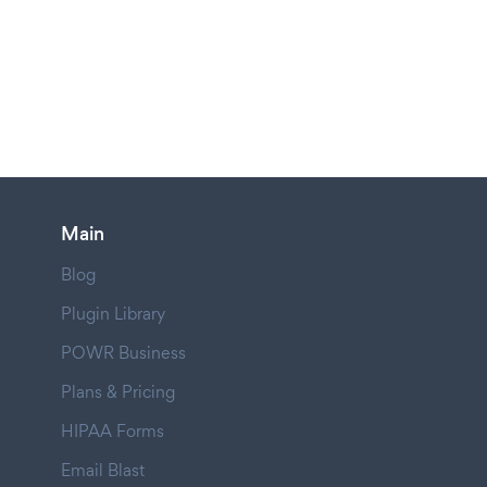
Main
Blog
Plugin Library
POWR Business
Plans & Pricing
HIPAA Forms
Email Blast