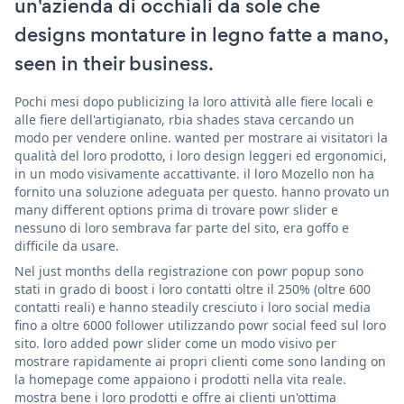
un'azienda di occhiali da sole che
designs montature in legno fatte a mano,
seen in their business.
Pochi mesi dopo publicizing la loro attività alle fiere locali e
alle fiere dell'artigianato, rbia shades stava cercando un
modo per vendere online. wanted per mostrare ai visitatori la
qualità del loro prodotto, i loro design leggeri ed ergonomici,
in un modo visivamente accattivante. il loro Mozello non ha
fornito una soluzione adeguata per questo. hanno provato un
many different options prima di trovare powr slider e
nessuno di loro sembrava far parte del sito, era goffo e
difficile da usare.
Nel just months della registrazione con powr popup sono
stati in grado di boost i loro contatti oltre il 250% (oltre 600
contatti reali) e hanno steadily cresciuto i loro social media
fino a oltre 6000 follower utilizzando powr social feed sul loro
sito. loro added powr slider come un modo visivo per
mostrare rapidamente ai propri clienti come sono landing on
la homepage come appaiono i prodotti nella vita reale.
mostra bene i loro prodotti e offre ai clienti un'ottima