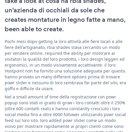
take a look at cosa ha rbia shades,
un'azienda di occhiali da sole che
creates montature in legno fatte a mano,
been able to create.
Pochi mesi dopo getting la loro attività alle fiere locali e alle
fiere dell'artigianato, rbia shades stava cercando un modo
per vendere online. required the ability per mostrare ai
visitatori la qualità del loro prodotto, i loro design leggeri ed
ergonomici, in un modo visivamente accattivante. il loro
Hostpoint non ha fornito una soluzione adeguata per questo.
hanno provato un many different options prima di trovare
powr slider e nessuno di loro sembrava far parte del sito, era
goffo e difficile da usare.
Nel a small amount of time della registrazione con powr
popup sono stati in grado di grow i loro contatti oltre il 250%
(oltre 600 contatti reali) e hanno constantly cresciuto i loro
social media fino a oltre 6000 follower utilizzando powr social
feed sul loro sito. loro added powr slider come un modo
visivo per mostrare rapidamente ai propri clienti come sono