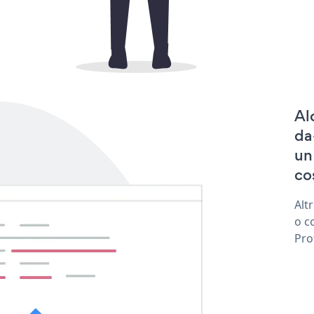
Al
da
un
co
Alt
o c
Pro