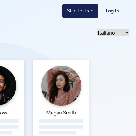
Start for free
Log In