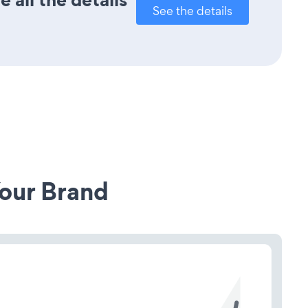
See the details
our Brand