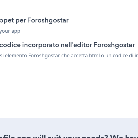
ippet per Foroshgostar
 your app
codice incorporato nell'editor Foroshgostar
asi elemento Foroshgostar che accetta html o un codice di in
ile app will suit your needs? We have