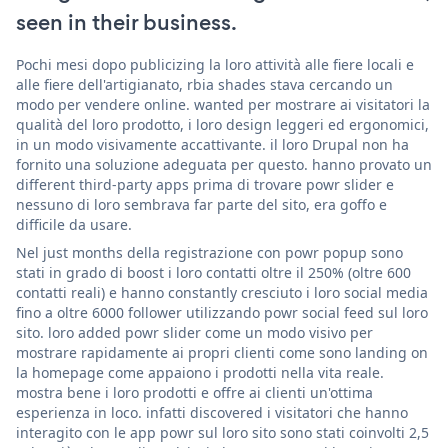
seen in their business.
Pochi mesi dopo publicizing la loro attività alle fiere locali e
alle fiere dell'artigianato, rbia shades stava cercando un
modo per vendere online. wanted per mostrare ai visitatori la
qualità del loro prodotto, i loro design leggeri ed ergonomici,
in un modo visivamente accattivante. il loro Drupal non ha
fornito una soluzione adeguata per questo. hanno provato un
different third-party apps prima di trovare powr slider e
nessuno di loro sembrava far parte del sito, era goffo e
difficile da usare.
Nel just months della registrazione con powr popup sono
stati in grado di boost i loro contatti oltre il 250% (oltre 600
contatti reali) e hanno constantly cresciuto i loro social media
fino a oltre 6000 follower utilizzando powr social feed sul loro
sito. loro added powr slider come un modo visivo per
mostrare rapidamente ai propri clienti come sono landing on
la homepage come appaiono i prodotti nella vita reale.
mostra bene i loro prodotti e offre ai clienti un'ottima
esperienza in loco. infatti discovered i visitatori che hanno
interagito con le app powr sul loro sito sono stati coinvolti 2,5