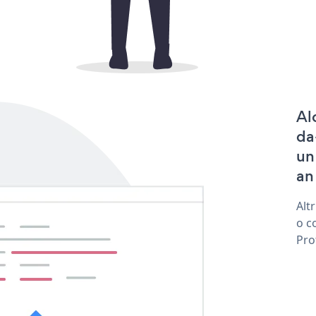
Al
da
un
an
Alt
o c
Pro