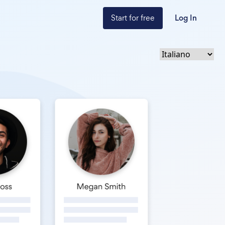
Start for free
Log In