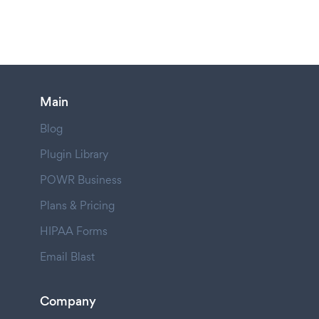
Main
Blog
Plugin Library
POWR Business
Plans & Pricing
HIPAA Forms
Email Blast
Company