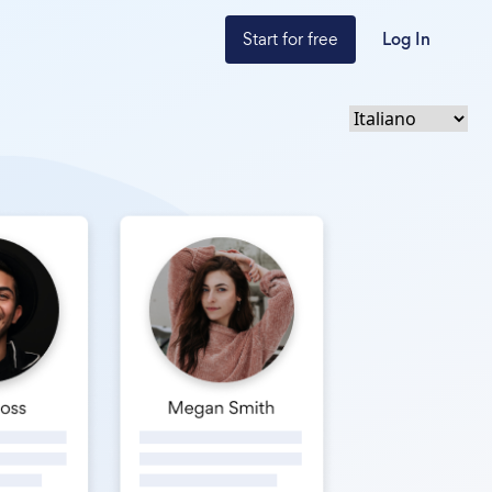
Start for free
Log In