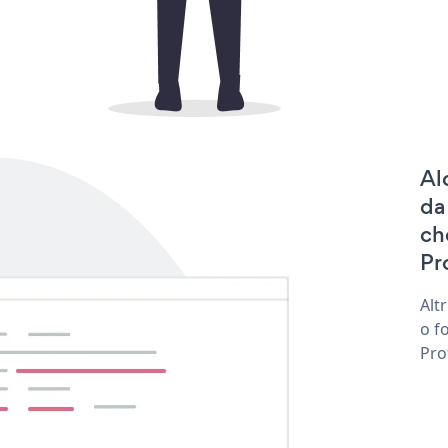
Al
da
ch
Pro
Alt
o f
Pro