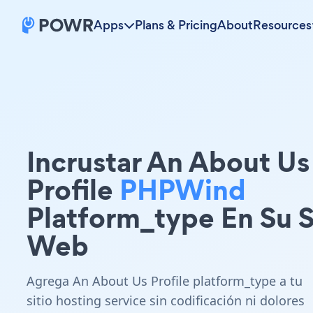
Apps
Plans & Pricing
About
Resources
Incrustar An About Us
Profile
PHPWind
Platform_type En Su S
Web
Agrega An About Us Profile platform_type a tu
sitio hosting service sin codificación ni dolores