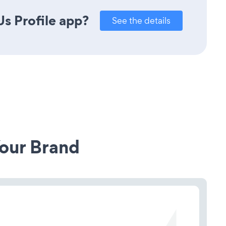
s Profile app?
See the details
our Brand