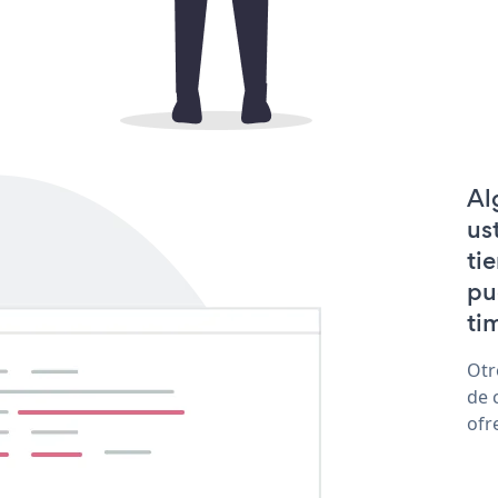
Al
us
ti
pu
tim
Otr
de 
ofr