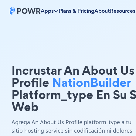
Apps
Plans & Pricing
About
Resources
Incrustar An About Us
Profile
NationBuilder
Platform_type En Su S
Web
Agrega An About Us Profile platform_type a tu
sitio hosting service sin codificación ni dolores