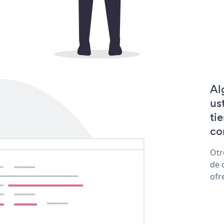
Al
us
ti
co
Otr
de 
ofr