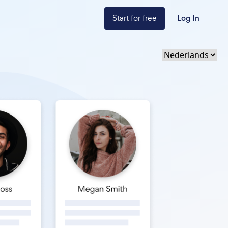
Start for free
Log In