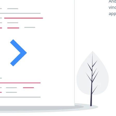
And
vin
app