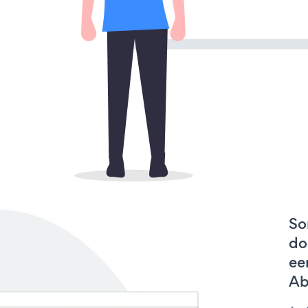
So
do
ee
Ab