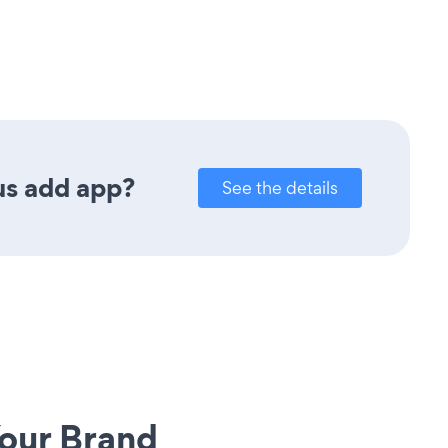
us add app?
See the details
our Brand