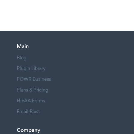
Main
Blog
Plugin Library
POWR Business
Plans & Pricing
HIPAA Forms
Email Blast
Company