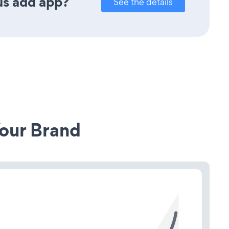
us add app?
See the details
our Brand