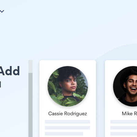
 Add
u