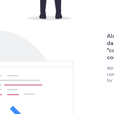
Al
da
"c
co
Alt
com
for