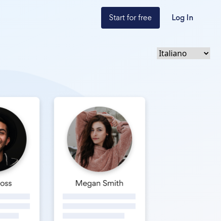
Start for free
Log In