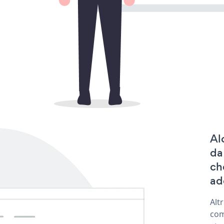
Al
da
ch
add
Alt
com