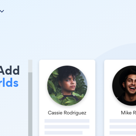
 Add
lds