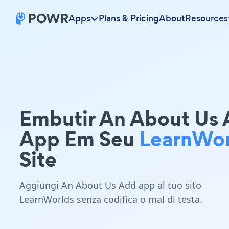
Apps
Plans & Pricing
About
Resources
Embutir An About Us
App Em Seu
LearnWor
Site
Aggiungi An About Us Add app al tuo sito
LearnWorlds senza codifica o mal di testa.