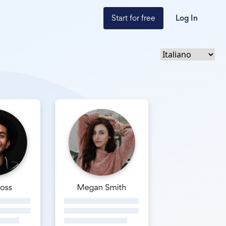
Start for free
Log In