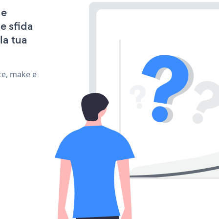
 e
e sfida
la tua
te, make e