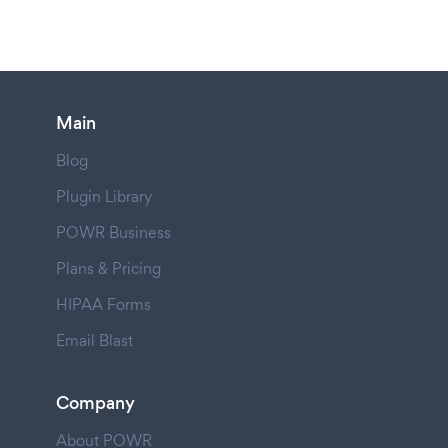
Main
Blog
Plugin Library
POWR Business
Plans & Pricing
HIPAA Forms
Email Blast
Company
About POWR