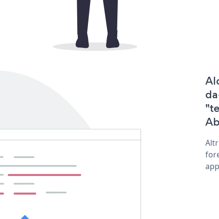
Al
da
"t
Ab
Alt
for
app