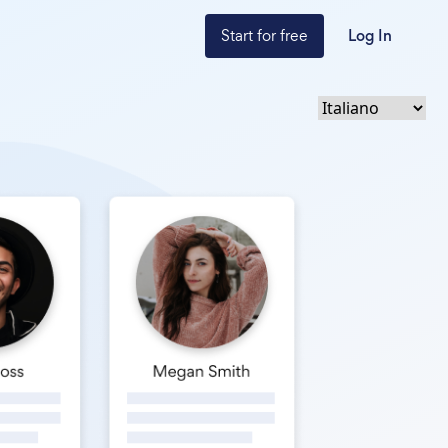
Start for free
Log In