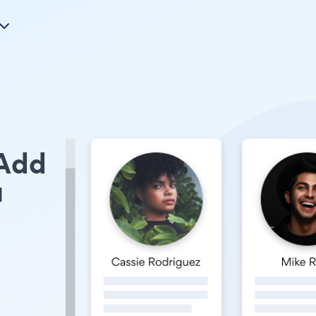
 Add
u