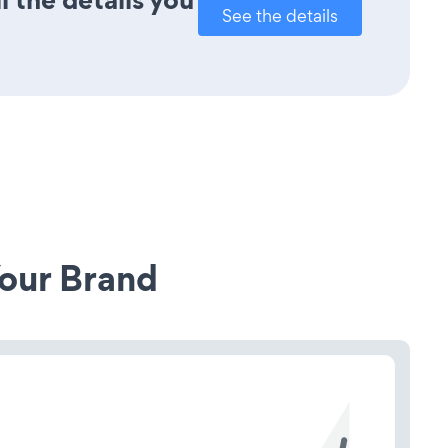
See the details
our Brand