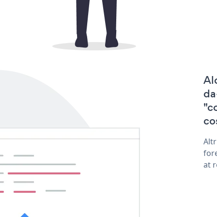
Al
da
"c
co
Alt
for
at 