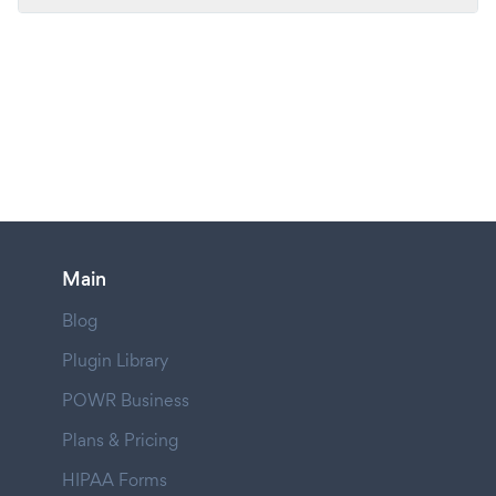
Main
Blog
Plugin Library
POWR Business
Plans & Pricing
HIPAA Forms