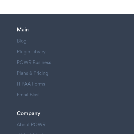
Main
Blog
Plugin Library
POWR Business
Plans & Pricing
HIPAA Forms
Email Blast
Company
About POWR